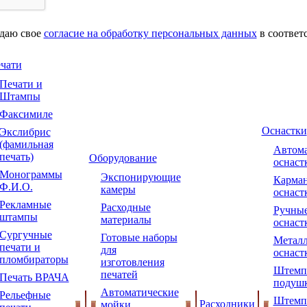
 даю свое
согласие на обработку персональных данных
в соответ
чати
Печати и
Штампы
Факсимиле
Оснастки
Экслибрис
(фамильная
Автома
печать)
Оборудование
оснаст
Монограммы
Экспонирующие
Карма
Ф.И.О.
камеры
оснаст
Рекламные
Расходные
Ручны
штампы
материалы
оснаст
Сургучные
Готовые наборы
Металл
печати и
для
оснаст
пломбираторы
изготовления
Штемп
печатей
Печать ВРАЧА
подуш
Автоматические
Рельефные
Штемп
Расходники
мойки