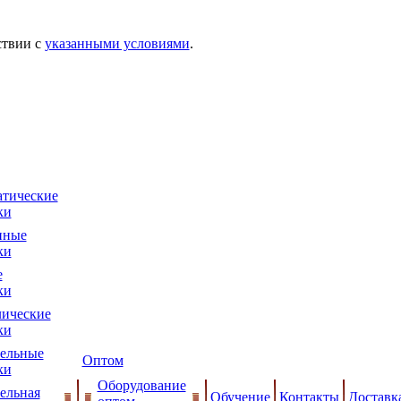
ствии с
указанными условиями
.
тические
ки
нные
ки
е
ки
ические
ки
ельные
Оптом
ки
Оборудование
ельная
Обучение
Контакты
Доставк