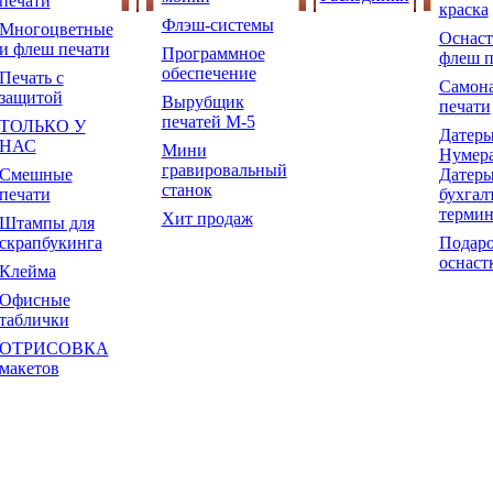
печати
краска
Флэш-системы
Многоцветные
Оснаст
и флеш печати
Программное
флеш п
обеспечение
Печать с
Самон
защитой
Вырубщик
печати
печатей М-5
ТОЛЬКО У
Датеры
НАС
Мини
Нумера
гравировальный
Смешные
Датеры
станок
печати
бухгал
терми
Хит продаж
Штампы для
скрапбукинга
Подар
оснаст
Клейма
Офисные
таблички
ОТРИСОВКА
макетов