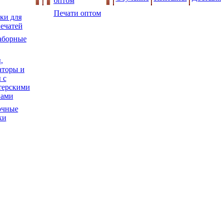
оптом
Печати оптом
ки для
ечатей
аборные
,
торы и
 с
терскими
нами
очные
ки