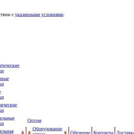
ствии с
указанными условиями
.
тические
ки
нные
ки
е
ки
ические
ки
ельные
Оптом
ки
Оборудование
ельная
Обучение
Контакты
Доставк