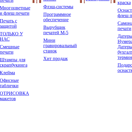
печати
краска
Флэш-системы
Многоцветные
Оснаст
и флеш печати
Программное
флеш п
обеспечение
Печать с
Самон
защитой
Вырубщик
печати
печатей М-5
ТОЛЬКО У
Датеры
НАС
Мини
Нумера
гравировальный
Смешные
Датеры
станок
печати
бухгал
терми
Хит продаж
Штампы для
скрапбукинга
Подар
оснаст
Клейма
Офисные
таблички
ОТРИСОВКА
макетов