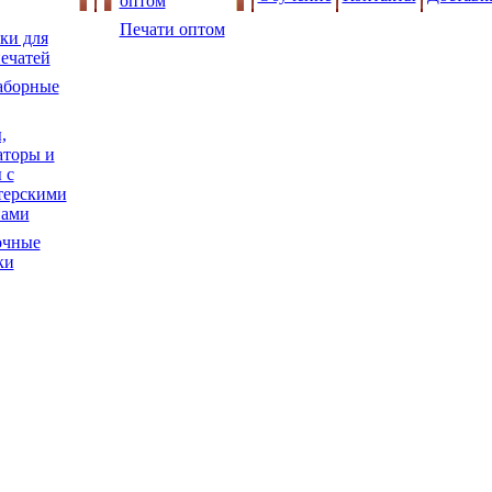
оптом
Печати оптом
ки для
ечатей
аборные
,
торы и
 с
терскими
нами
очные
ки