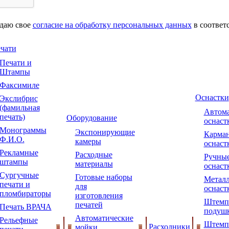
 даю свое
согласие на обработку персональных данных
в соответ
чати
Печати и
Штампы
Факсимиле
Оснастки
Экслибрис
(фамильная
Автома
печать)
Оборудование
оснаст
Монограммы
Экспонирующие
Карма
Ф.И.О.
камеры
оснаст
Рекламные
Расходные
Ручны
штампы
материалы
оснаст
Сургучные
Готовые наборы
Металл
печати и
для
оснаст
пломбираторы
изготовления
Штемп
печатей
Печать ВРАЧА
подуш
Автоматические
Рельефные
Штемп
Расходники
мойки