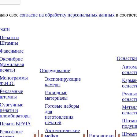
 даю свое
согласие на обработку персональных данных
в соответ
чати
Печати и
Штампы
Факсимиле
Оснастки
Экслибрис
(фамильная
Автома
печать)
Оборудование
оснаст
Монограммы
Экспонирующие
Карма
Ф.И.О.
камеры
оснаст
Рекламные
Расходные
Ручны
штампы
материалы
оснаст
Сургучные
Готовые наборы
Металл
печати и
для
оснаст
пломбираторы
изготовления
Штемп
печатей
Печать ВРАЧА
подуш
Автоматические
Рельефные
Штемп
Расходники
мойки