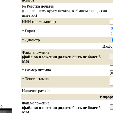
номер)
№ Реестра печатей
(по внешнему кругу печати, в тёмном фоне, если
имеется)
ИНН (по желанию)
* Город
* Диаметр
Инфо
Файл-вложение
(файл во вложении должен быть не более 5
Мб)
* Размер штампа
(
* Текст штампа
Наличие рамки:
Информ
Файл-вложение
во
(файл во вложении должен быть не более 5
Мб)