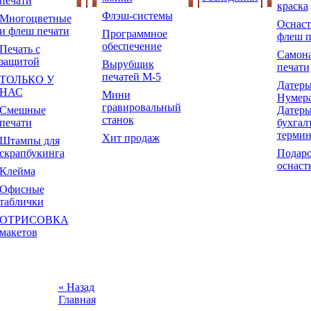
печати
краска
Флэш-системы
Многоцветные
Оснаст
и флеш печати
Программное
флеш п
обеспечение
Печать с
Самон
защитой
Вырубщик
печати
печатей М-5
ТОЛЬКО У
Датеры
НАС
Мини
Нумера
гравировальный
Смешные
Датеры
станок
печати
бухгал
терми
Хит продаж
Штампы для
скрапбукинга
Подар
оснаст
Клейма
Офисные
таблички
ОТРИСОВКА
макетов
« Назад
Главная