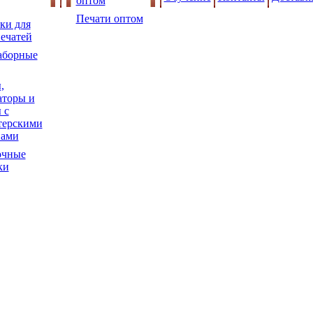
оптом
Печати оптом
ки для
ечатей
аборные
,
торы и
 с
терскими
нами
очные
ки