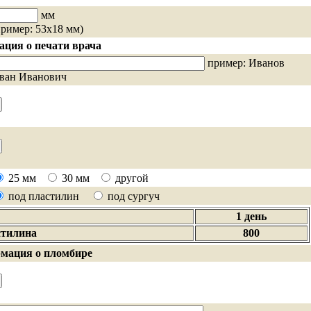
мм
пример: 53х18 мм)
ция о печати врача
пример: Иванов
ван Иванович
25 мм
30 мм
другой
под пластилин
под сургуч
1 день
стилина
800
мация о пломбире