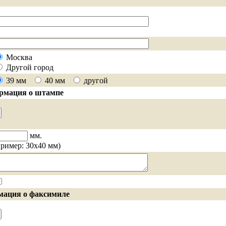
Москва
Другой город
39 мм
40 мм
другой
рмация о штампе
мм.
пример: 30х40 мм)
ация о факсимиле