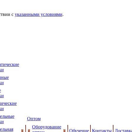
ствии с
указанными условиями
.
тические
ки
нные
ки
е
ки
ические
ки
ельные
Оптом
ки
Оборудование
ельная
Обучение
Контакты
Доставк