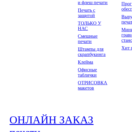
и флеш печати
Прог
обес
Печать с
защитой
Выр
печа
ТОЛЬКО У
НАС
Мин
грав
Смешные
стан
печати
Хит 
Штампы для
скрапбукинга
Клейма
Офисные
таблички
ОТРИСОВКА
макетов
ОНЛАЙН ЗАКАЗ