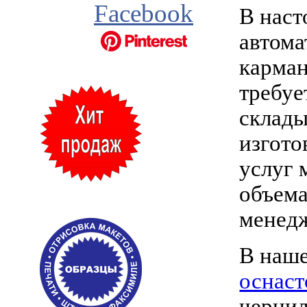
Facebook
В наст
автома
карман
требуе
склады
изгото
услуг 
объема
менедж
В наше
оснаст
чернил