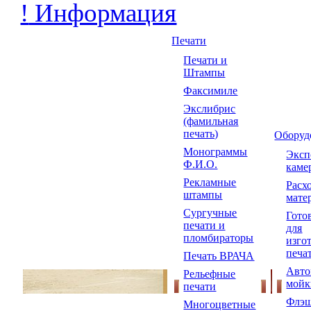
!
Информация
Печати
Печати и
Штампы
Факсимиле
Экслибрис
(фамильная
печать)
Оборуд
Монограммы
Экс
Ф.И.О.
каме
Рекламные
Расх
штампы
мате
Сургучные
Гото
печати и
для
пломбираторы
изго
печа
Печать ВРАЧА
Авто
Рельефные
мойк
печати
Флэш
Многоцветные