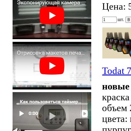
Цена:
шт.
Todat 
новые
краска
объем 
цвета:
пурпур