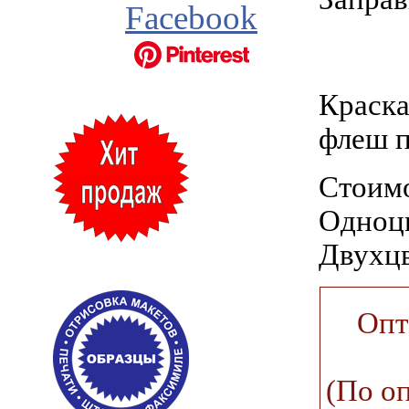
Facebook
Краска
флеш п
Стоимо
Одноцв
Двухцв
Опт
(По о