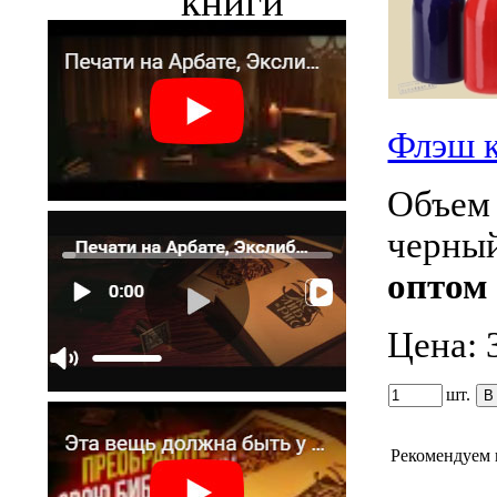
книги
Флэш 
Объем 
черны
оптом 
Цена:
шт.
Рекомендуем 