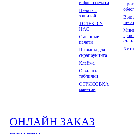
и флеш печати
Прог
обес
Печать с
защитой
Выр
печа
ТОЛЬКО У
НАС
Мин
грав
Смешные
стан
печати
Хит 
Штампы для
скрапбукинга
Клейма
Офисные
таблички
ОТРИСОВКА
макетов
ОНЛАЙН ЗАКАЗ