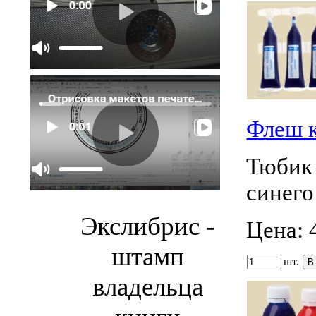
Флеш 
Тюбик 
синего
Экслибрис -
Цена:
штамп
шт.
владельца