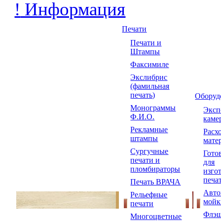
!
Информация
Печати
Печати и
Штампы
Факсимиле
Экслибрис
(фамильная
печать)
Оборуд
Монограммы
Экс
Ф.И.О.
каме
Рекламные
Расх
штампы
мате
Сургучные
Гото
печати и
для
пломбираторы
изго
печа
Печать ВРАЧА
Авто
Рельефные
мойк
печати
Флэш
Многоцветные