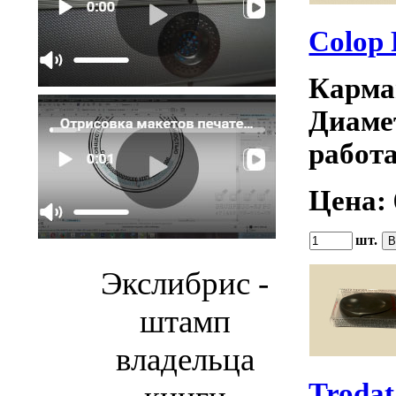
Colop 
Карма
Диаме
работ
Цена:
шт.
Экслибрис -
штамп
владельца
Trodat