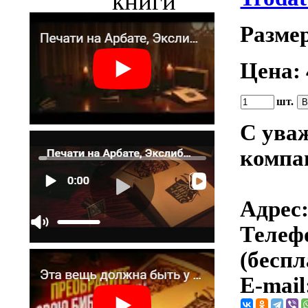
книги
Разме
Цена:
шт.
С ува
компа
Адрес:
Телефо
(беспл
E-mail