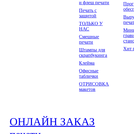
и флеш печати
Прог
обес
Печать с
защитой
Выр
печа
ТОЛЬКО У
НАС
Мин
грав
Смешные
стан
печати
Хит 
Штампы для
скрапбукинга
Клейма
Офисные
таблички
ОТРИСОВКА
макетов
ОНЛАЙН ЗАКАЗ