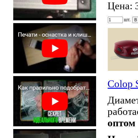
Цена:
шт.
Colop 
Диаме
работ
оптом 