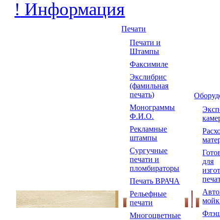
!
Информация
Печати
Печати и
Штампы
Факсимиле
Экслибрис
(фамильная
печать)
Оборуд
Монограммы
Экс
Ф.И.О.
каме
Рекламные
Расх
штампы
мате
Сургучные
Гото
печати и
для
пломбираторы
изго
печа
Печать ВРАЧА
Авто
Рельефные
мойк
печати
Флэш
Многоцветные