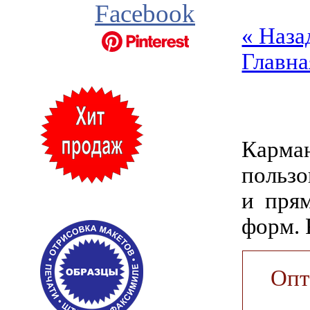
Facebook
« Наза
Главна
Карман
пользо
и пря
форм. 
Опт