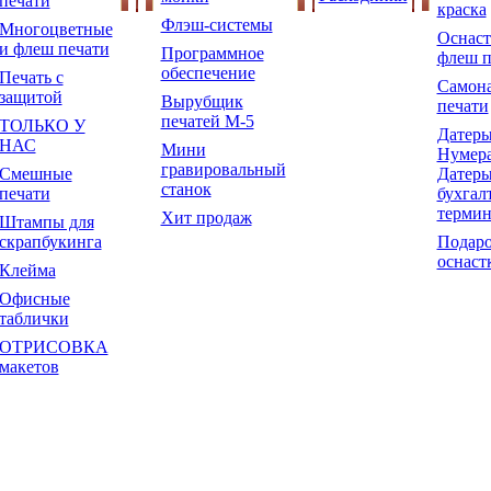
печати
краска
Флэш-системы
Многоцветные
Оснаст
и флеш печати
Программное
флеш п
обеспечение
Печать с
Самон
защитой
Вырубщик
печати
печатей М-5
ТОЛЬКО У
Датеры
НАС
Мини
Нумера
гравировальный
Смешные
Датеры
станок
печати
бухгал
терми
Хит продаж
Штампы для
скрапбукинга
Подар
оснаст
Клейма
Офисные
таблички
ОТРИСОВКА
макетов