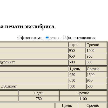
а печати экслибриса
фотополимер
резина
флэш-технология
1 день
Срочно
950
1500
650
950
 дубликат
500
600
1 день
Срочно
950
1500
650
950
и дубликат
500
600
1 день
Срочно
750
1100
1 день
Срочно