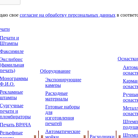
 даю свое
согласие на обработку персональных данных
в соответ
чати
Печати и
Штампы
Факсимиле
Оснастки
Экслибрис
(фамильная
Автома
печать)
Оборудование
оснаст
Монограммы
Экспонирующие
Карма
Ф.И.О.
камеры
оснаст
Рекламные
Расходные
Ручны
штампы
материалы
оснаст
Сургучные
Готовые наборы
Металл
печати и
для
оснаст
пломбираторы
изготовления
Штемп
печатей
Печать ВРАЧА
подуш
Автоматические
Рельефные
Штемп
Расходники
мойки