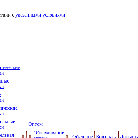
ствии с
указанными условиями
.
тические
ки
нные
ки
е
ки
ические
ки
ельные
Оптом
ки
Оборудование
ельная
Обучение
Контакты
Доставк