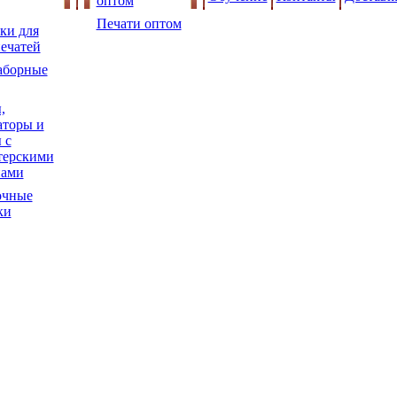
оптом
Печати оптом
ки для
ечатей
аборные
,
торы и
 с
терскими
нами
очные
ки