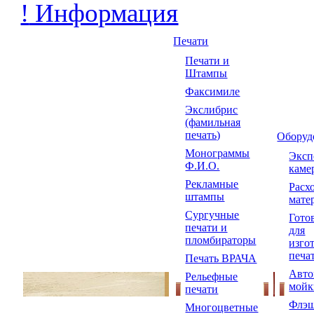
!
Информация
Печати
Печати и
Штампы
Факсимиле
Экслибрис
(фамильная
печать)
Оборуд
Монограммы
Экс
Ф.И.О.
каме
Рекламные
Расх
штампы
мате
Сургучные
Гото
печати и
для
пломбираторы
изго
печа
Печать ВРАЧА
Авто
Рельефные
мойк
печати
Флэш
Многоцветные