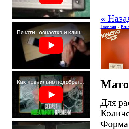
« Наза
Главная
/
Кат
Мато
Для ра
Количе
Формат