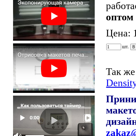
работ
оптом 
Цена:
шт.
Так же
Densit
Прини
макет
дизай
zakaz@