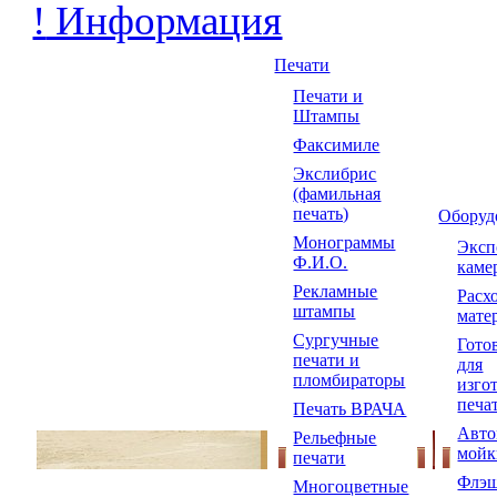
!
Информация
Печати
Печати и
Штампы
Факсимиле
Экслибрис
(фамильная
печать)
Оборуд
Монограммы
Экс
Ф.И.О.
каме
Рекламные
Расх
штампы
мате
Сургучные
Гото
печати и
для
пломбираторы
изго
печа
Печать ВРАЧА
Авто
Рельефные
мойк
печати
Флэш
Многоцветные