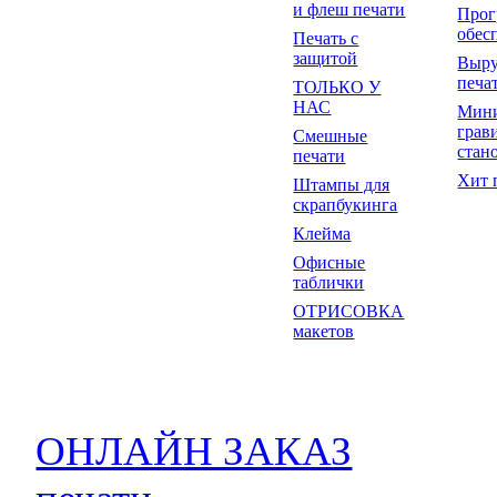
и флеш печати
Прог
обес
Печать с
защитой
Выр
печа
ТОЛЬКО У
НАС
Мин
грав
Смешные
стан
печати
Хит 
Штампы для
скрапбукинга
Клейма
Офисные
таблички
ОТРИСОВКА
макетов
ОНЛАЙН ЗАКАЗ