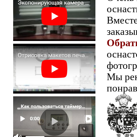
оснаст
Вместе
заказ
Обрат
оснаст
фотогр
Мы рек
понрав