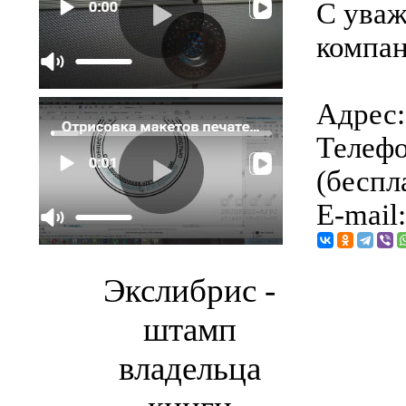
С уваж
компан
Адрес: 
Телефо
(беспл
E-mail
Экслибрис -
штамп
владельца