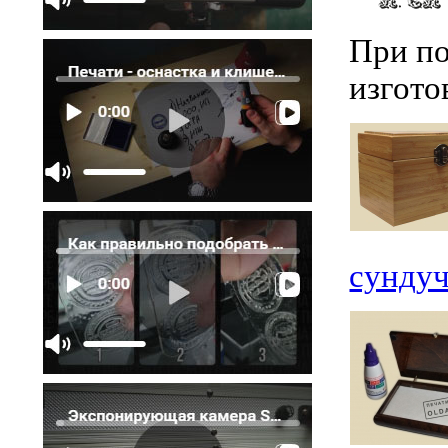
При по
изгот
сундуч