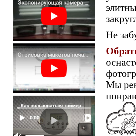
элитны
закру
Не заб
Обрат
оснаст
фотогр
Мы рек
понрав