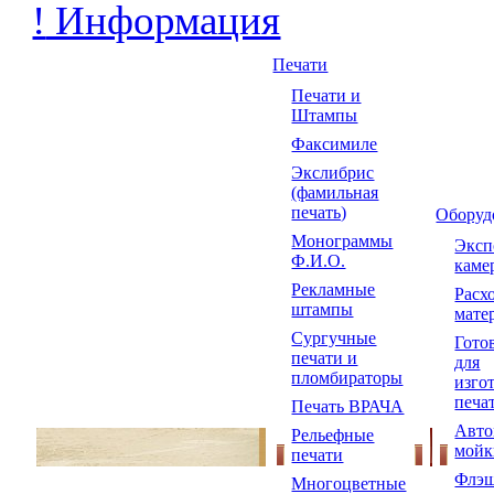
!
Информация
Печати
Печати и
Штампы
Факсимиле
Экслибрис
(фамильная
печать)
Оборуд
Монограммы
Экс
Ф.И.О.
каме
Рекламные
Расх
штампы
мате
Сургучные
Гото
печати и
для
пломбираторы
изго
печа
Печать ВРАЧА
Авто
Рельефные
мойк
печати
Флэш
Многоцветные