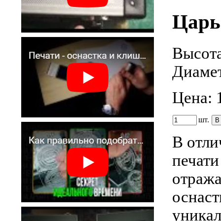
Царь
Высота
Диамет
Цена:
шт.
В отли
печати
отража
оснаст
уникал