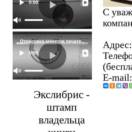
С уваж
компан
Адрес: 
Телефо
(беспл
E-mail
Экслибрис -
штамп
владельца