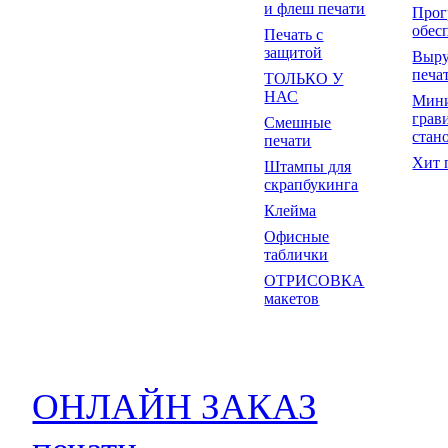
и флеш печати
Прог
обес
Печать с
защитой
Выр
печа
ТОЛЬКО У
НАС
Мин
грав
Смешные
стан
печати
Хит 
Штампы для
скрапбукинга
Клейма
Офисные
таблички
ОТРИСОВКА
макетов
ОНЛАЙН ЗАКАЗ