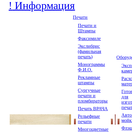
!
Информация
Печати
Печати и
Штампы
Факсимиле
Экслибрис
(фамильная
печать)
Оборуд
Монограммы
Экс
Ф.И.О.
каме
Рекламные
Расх
штампы
мате
Сургучные
Гото
печати и
для
пломбираторы
изго
печа
Печать ВРАЧА
Авто
Рельефные
мойк
печати
Флэш
Многоцветные