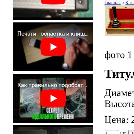
Главная
/
Кат
фото 
Титу
Диаме
Высота
Цена:
шт.