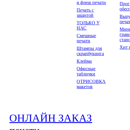
и флеш печати
Прог
обес
Печать с
защитой
Выр
печа
ТОЛЬКО У
НАС
Мин
грав
Смешные
стан
печати
Хит 
Штампы для
скрапбукинга
Клейма
Офисные
таблички
ОТРИСОВКА
макетов
ОНЛАЙН ЗАКАЗ