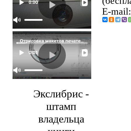
(беспл
E-mail
Экслибрис -
штамп
владельца