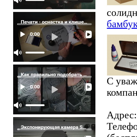
солидн
бамбу
С уваж
компан
Адрес: 
Телефо