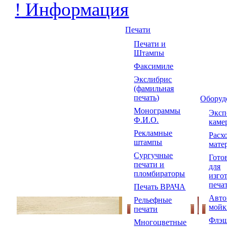
!
Информация
Печати
Печати и
Штампы
Факсимиле
Экслибрис
(фамильная
печать)
Оборуд
Монограммы
Экс
Ф.И.О.
каме
Рекламные
Расх
штампы
мате
Сургучные
Гото
печати и
для
пломбираторы
изго
печа
Печать ВРАЧА
Авто
Рельефные
мойк
печати
Флэш
Многоцветные