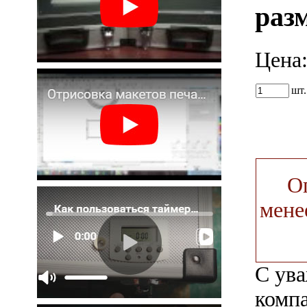
раз
Цена
шт
О
мене
С ув
комп