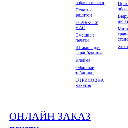
и флеш печати
Прог
обес
Печать с
защитой
Выр
печа
ТОЛЬКО У
НАС
Мин
грав
Смешные
стан
печати
Хит 
Штампы для
скрапбукинга
Клейма
Офисные
таблички
ОТРИСОВКА
макетов
ОНЛАЙН ЗАКАЗ